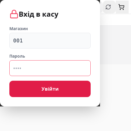
Вхід в касу
Всі
Магазин
001
Список товарів порожній
Пароль
Додайте товари в Firestore
Увійти